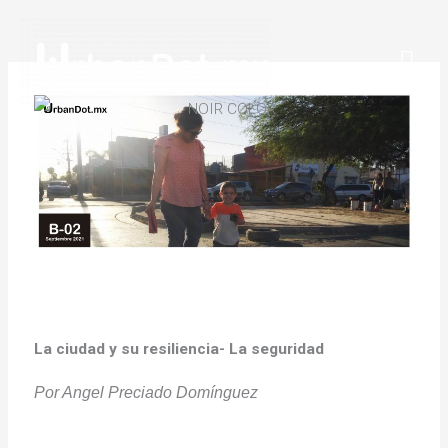
Ir
Men
al
Prin
contenido
La ciudad y su resiliencia- La seguridad
Por Angel Preciado Domínguez