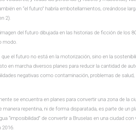
también en “el futuro” habría embotellamientos, creándose larg
en 2).
magen del futuro dibujada en las historias de ficción de los 8
mo modo.
e el futuro no está en la motorización, sino en la sostenibil
to en marcha diversos planes para reducir la cantidad de aut
nalidades negativas como contaminación, problemas de salud, s
ente se encuentra en planes para convertir una zona de la ci
e manera repentina, ni de forma disparatada, es parte de un p
igua “imposibilidad” de convertir a Bruselas en una ciudad co
n 2016.