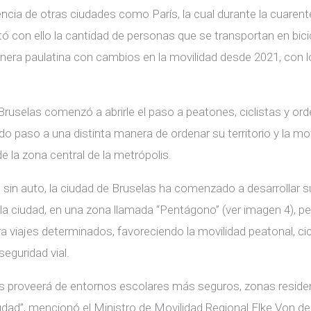
encia de otras ciudades como París, la cual durante la cuaren
tó con ello la cantidad de personas que se transportan en bicic
ra paulatina con cambios en la movilidad desde 2021, con l
Bruselas comenzó a abrir
le el paso a peatones, ciclistas y or
ado paso a una distinta manera de ordenar su territorio y la mo
e la zona central de la metrópolis.
 sin auto, la ciudad de Bruselas ha comenzado a desarrollar s
 la ciudad, en una zona llamada “Pentágono” (ver imagen 4), p
ra viajes determinados, favoreciendo la movilidad peatonal, cicl
eguridad vial.
as proveerá de entornos escolares más seguros, zonas residen
ciudad”, mencionó el Ministro de Movilidad Regional Elke Von d