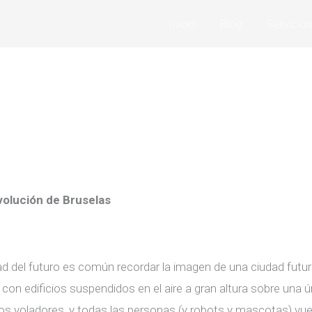
Inicio
Blog
Servicio
volución de Bruselas
del futuro es común recordar la imagen de una ciudad futur
con edificios suspendidos en el aire a gran altura sobre una 
os voladores, y todas las personas (y robots y mascotas) vuela