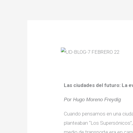
Ir
al
contenido
Las ciudades del futuro: La e
Por Hugo Moreno Freydig
Cuando pensamos en una ciudad 
planteaban “Los Supersónicos”, 
medio de transporte era en carr