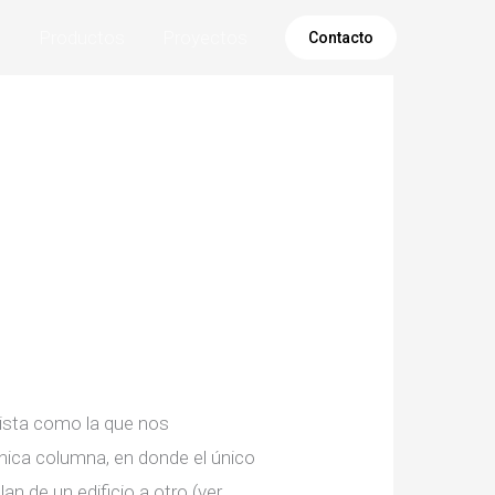
s
Productos
Proyectos
Contacto
ista como la que nos
única columna, en donde el único
n de un edificio a otro (ver