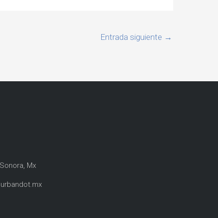
Entrada siguiente
→
 Sonora, Mx
urbandot.mx