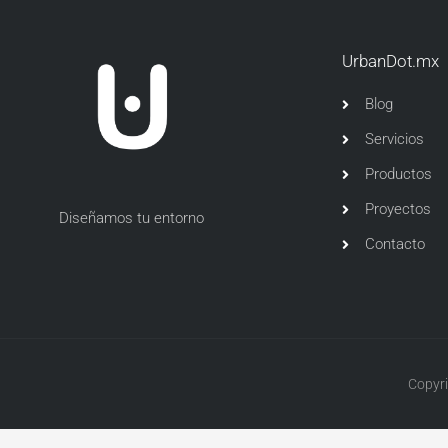
UrbanDot.mx
Blog
Servicios
Productos
Proyectos
Diseñamos tu entorno
Contacto
Copyri